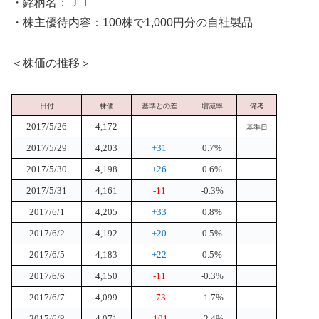
・銘柄名：ＪＴ
・株主優待内容：100株で1,000円分の自社製品
＜株価の推移＞
日付
株価
基準との差
増減率
備考
2017/5/26
4,172
–
–
基準日
2017/5/29
4,203
+31
0.7%
2017/5/30
4,198
+26
0.6%
2017/5/31
4,161
-11
-0.3%
2017/6/1
4,205
+33
0.8%
2017/6/2
4,192
+20
0.5%
2017/6/5
4,183
+22
0.5%
2017/6/6
4,150
-11
-0.3%
2017/6/7
4,099
-73
-1.7%
2017/6/8
4,071
-101
-2.4%