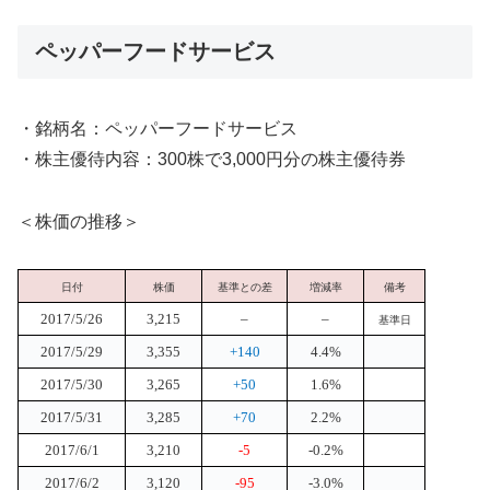
ペッパーフードサービス
・銘柄名：ペッパーフードサービス
・株主優待内容：300株で3,000円分の株主優待券
＜株価の推移＞
日付
株価
基準との差
増減率
備考
2017/5/26
3,215
–
–
基準日
2017/5/29
3,355
+140
4.4%
2017/5/30
3,265
+50
1.6%
2017/5/31
3,285
+70
2.2%
2017/6/1
3,210
-5
-0.2%
2017/6/2
3,120
-95
-3.0%