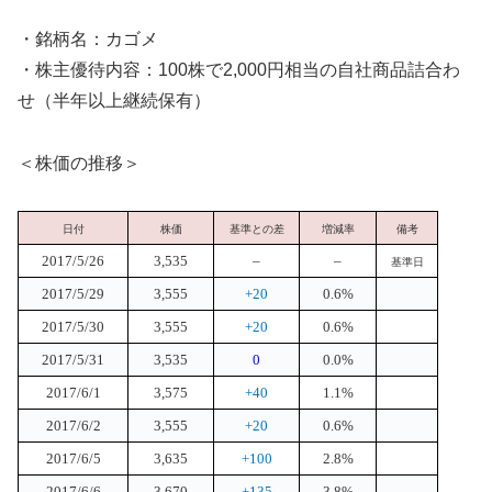
・銘柄名：カゴメ
・株主優待内容：100株で2,000円相当の自社商品詰合わ
せ（半年以上継続保有）
＜株価の推移＞
日付
株価
基準との差
増減率
備考
2017/5/26
3,535
–
–
基準日
2017/5/29
3,555
+20
0.6%
2017/5/30
3,555
+20
0.6%
2017/5/31
3,535
0
0.0%
2017/6/1
3,575
+40
1.1%
2017/6/2
3,555
+20
0.6%
2017/6/5
3,635
+100
2.8%
2017/6/6
3,670
+135
3.8%