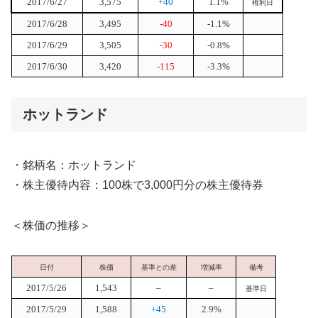
2017/6/27
3,575
+40
1.1%
権利日
2017/6/28
3,495
-40
-1.1%
2017/6/29
3,505
-30
-0.8%
2017/6/30
3,420
-115
-3.3%
ホットランド
・銘柄名：ホットランド
・株主優待内容：100株で3,000円分の株主優待券
＜株価の推移＞
日付
株価
基準との差
増減率
備考
2017/5/26
1,543
–
–
基準日
2017/5/29
1,588
+45
2.9%