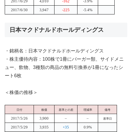
2017/6/29
4,010
-162
-3.9%
2017/6/30
3,947
-225
-5.4%
日本マクドナルドホールディングス
・銘柄名：日本マクドナルドホールディングス
・株主優待内容：100株で1冊にバーガー類、サイドメニ
ュー、飲物、3種類の商品の無料引換券が1冊になったシ
ート6枚
＜株価の推移＞
日付
株価
基準との差
増減率
備考
2017/5/26
3,900
–
–
基準日
2017/5/29
3,935
+35
0.9%