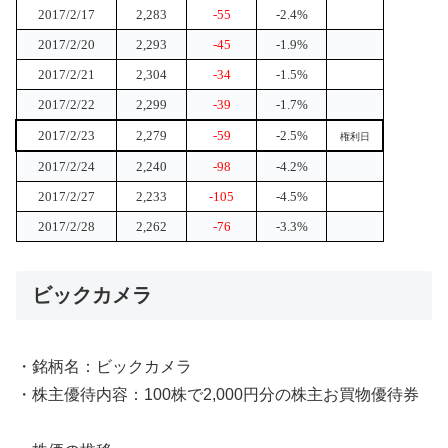
2017/2/17
2,283
-55
-2.4%
2017/2/20
2,293
-45
-1.9%
2017/2/21
2,304
-34
-1.5%
2017/2/22
2,299
-39
-1.7%
2017/2/23
2,279
-59
-2.5%
権利日
2017/2/24
2,240
-98
-4.2%
2017/2/27
2,233
-105
-4.5%
2017/2/28
2,262
-76
-3.3%
ビックカメラ
・銘柄名：ビックカメラ
・株主優待内容：100株で2,000円分の株主お買物優待券