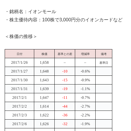
・銘柄名：イオンモール
・株主優待内容：100株で3,000円分のイオンカードなど
＜株価の推移＞
日付
株価
基準との差
増減率
備考
2017/1/26
1,658
–
–
基準日
2017/1/27
1,648
-10
-0.6%
2017/1/30
1,643
-15
-0.9%
2017/1/31
1,639
-19
-1.1%
2017/2/1
1,647
-11
-0.7%
2017/2/2
1,614
-44
-2.7%
2017/2/3
1,622
-36
-2.2%
2017/2/6
1,626
-32
-1.9%