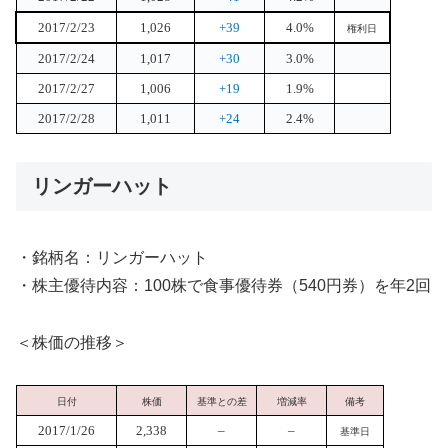
2017/2/23
1,026
+39
4.0%
権利日
2017/2/24
1,017
+30
3.0%
2017/2/27
1,006
+19
1.9%
2017/2/28
1,011
+24
2.4%
リンガーハット
・銘柄名：リンガーハット
・株主優待内容：100株で食事優待券（540円券）を年2回
＜株価の推移＞
日付
株価
基準との差
増減率
備考
2017/1/26
2,338
–
–
基準日