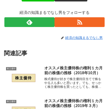
経済の知識まるでなし男をフォローする
経済の知識まるでなし男
関連記事
オススメ株主優待株の権利１カ月
株主優待
前の株価の推移（2018年10月）
株式優待が好きで株主優待目当てで株を
やる人も多いと思います。でも、せっか
く株主優待株を買ったとしても、株価が
下がってしまうと残念な感じになってし
まうと思います。そこで、これからが仕
込み時である２０１８年１０月のオスス
オススメ株主優待株の権利１カ月
株主優待
メ株主優待株について、権...
前の株価の推移（2019年３月）