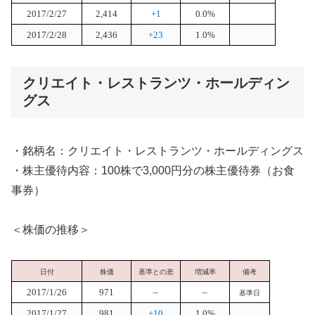
2017/2/27
2,414
+1
0.0%
2017/2/28
2,436
+23
1.0%
クリエイト・レストランツ・ホールディン
グス
・銘柄名：クリエイト・レストランツ・ホールディングス
・株主優待内容：100株で3,000円分の株主優待券（お食
事券）
＜株価の推移＞
日付
株価
基準との差
増減率
備考
2017/1/26
971
–
–
基準日
2017/1/27
981
+10
1.0%