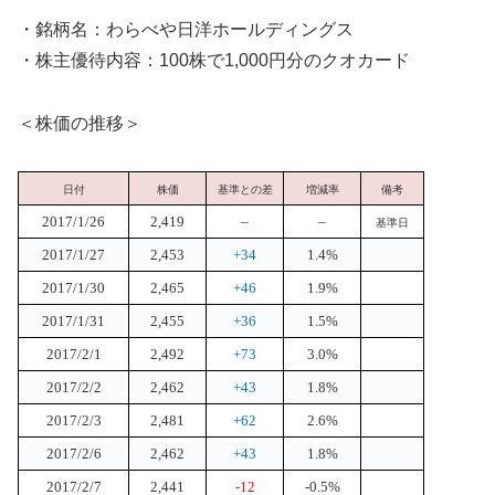
・銘柄名：わらべや日洋ホールディングス
・株主優待内容：100株で1,000円分のクオカード
＜株価の推移＞
日付
株価
基準との差
増減率
備考
2017/1/26
2,419
–
–
基準日
2017/1/27
2,453
+34
1.4%
2017/1/30
2,465
+46
1.9%
2017/1/31
2,455
+36
1.5%
2017/2/1
2,492
+73
3.0%
2017/2/2
2,462
+43
1.8%
2017/2/3
2,481
+62
2.6%
2017/2/6
2,462
+43
1.8%
2017/2/7
2,441
-12
-0.5%