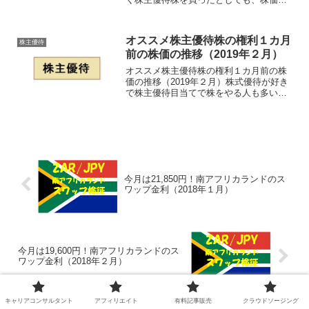
下がってしまうと残念な感じになってし
まうと思います。そこで、これからが仕
込み時である２０１８年３月のオススメ
オススメ株主優待株の権利１カ月
株主優待
株主優待株について、権利...
前の株価の推移（2019年２月）
オススメ株主優待株の権利１カ月前の株
価の推移（2019年２月）株式優待が好き
で株主優待目当てで株をやる人も多いと
思います。(adsbygoogle =
window.adsbygoogle || []).push({});でも、
せっかく株主...
今月は21,850円！南アフリカランドのス
ワップ金利（2018年１月）
今月は19,600円！南アフリカランドのス
ワップ金利（2018年２月）
キャリアコンサルタント
アフィリエイト
有料記事販売
クラウドソージング