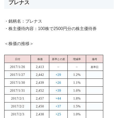
プレナス
・銘柄名：プレナス
・株主優待内容：100株で2500円分の株主優待券
＜株価の推移＞
日付
株価
基準との差
増減率
備考
2017/1/26
2,413
–
–
基準日
2017/1/27
2,442
+29
1.2%
2017/1/30
2,439
+26
1.1%
2017/1/31
2,452
+39
1.6%
2017/2/1
2,457
+44
1.8%
2017/2/2
2,450
+37
1.5%
2017/2/3
2,438
+25
1.0%