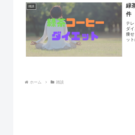
緑
雑談
件
テレ
ダイ
痩せ
ット
ホーム
雑談